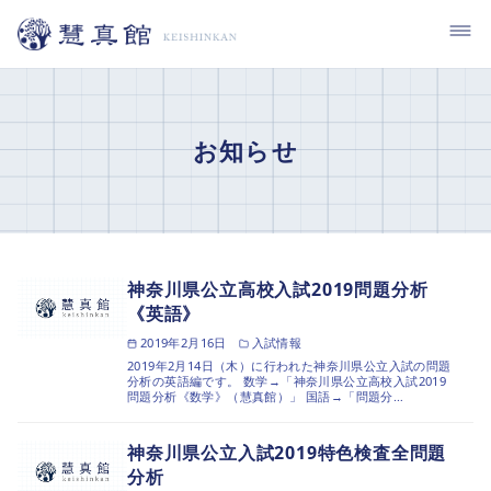
コ
ン
テ
ン
ツ
お知らせ
へ
移
動
神奈川県公立高校入試2019問題分析
《英語》
2019年2月16日
入試情報
2019年2月14日（木）に行われた神奈川県公立入試の問題
分析の英語編です。 数学→「神奈川県公立高校入試2019
問題分析《数学》（慧真館）」 国語→「問題分…
神奈川県公立入試2019特色検査全問題
分析