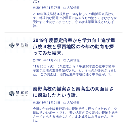
た。
2018年11月27日
入試情報
2018年高校訪問３校目は、満を持しての横浜翠嵐高校で
す。地理的な問題で小田原にあるうちの塾からはなかなか
受験する生徒がいませんが、今や横浜翠嵐高校といえば
神…
2019年度暫定倍率から学力向上進学重
点校４校と県西地区の今年の動向を探
ってみた結果。
2018年11月25日
入試情報
11月20日（火）に県教委から「平成30年度公立中学校等
卒業予定者の進路希望の状況」というものが発表されまし
た。 この調査は、県内公立中学校に通う中３生が、1…
秦野高校の誠実さと秦高生の真面目さ
に感動したという話。
2018年11月21日
入試情報
今日の午前中は秦野高校の授業見学に行ってきたので、今
日はそのレポートです。 塾の人間が公立高校の授業を見学
させてもらえる機会なんて、まあ滅多にありません。そ
れ…