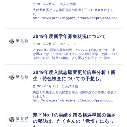
2019年2月6日
入試情報
先程県教委から志願変更後の倍率が正式に発表されまし
た。
http://www.pref.kanagawa.jp/docs/dc4/prs/koko/r20
19…
2019年度新学年募集状況について
2019年2月3日
ニュース
2019年度の新学年募集状況についてのお知らせです。 実
は看板では「１学年16名までの少人数制指導」と謳ってい
るのですが、諸般の事情により開校から今まで１学年…
2019年度入試志願変更前倍率分析！新
生・特色検査についての予想も。
2019年1月30日
入試情報
先ほど県教委より志願変更前の1/30時点での倍率が発表さ
れました。
http://www.pref.kanagawa.jp/docs/dc4/prs/koko…
県下No.1の実績を誇る横浜翠嵐の強さ
の秘訣は、たくさんの「覚悟」にあっ