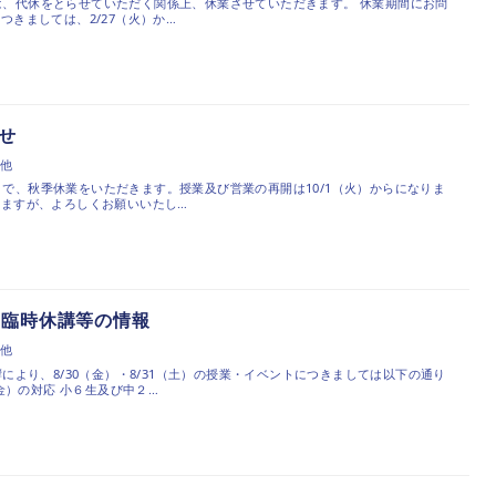
土）は、代休をとらせていただく関係上、休業させていただきます。 休業期間にお問
つきましては、2/27（火）か…
せ
の他
土）まで、秋季休業をいただきます。授業及び営業の再開は10/1（火）からになりま
ますが、よろしくお願いいたし…
る臨時休講等の情報
の他
により、8/30（金）・8/31（土）の授業・イベントにつきましては以下の通り
（金）の対応 小６生及び中２…