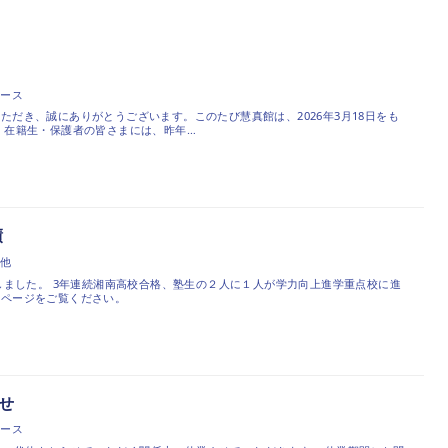
ュース
ただき、誠にありがとうございます。このたび慧真館は、2026年3月18日をも
 在籍生・保護者の皆さまには、昨年…
績
の他
新しました。 3年連続湘南高校合格、塾生の２人に１人が学力向上進学重点校に進
のページをご覧ください。
せ
ュース