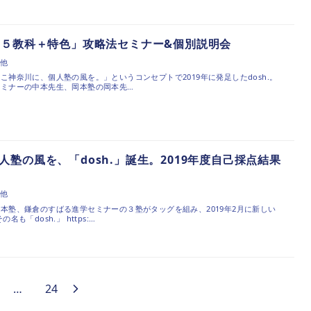
「５教科＋特色」攻略法セミナー&個別説明会
の他
こ神奈川に、個人塾の風を。」というコンセプトで2019年に発足したdosh.。
ミナーの中本先生、岡本塾の岡本先…
塾の風を、「dosh.」誕生。2019年度自己採点結果
の他
本塾、鎌倉のすばる進学セミナーの３塾がタッグを組み、2019年2月に新しい
も「dosh.」 https:…
…
24