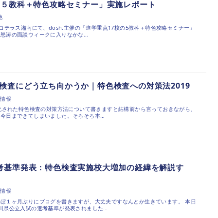
の５教科＋特色攻略セミナー」実施レポート
他
コテラス湘南にて、dosh.主催の「進学重点17校の5教科＋特色攻略セミナー」
怒涛の面談ウィークに入りなかな…
検査にどう立ち向かうか｜特色検査への対策法2019
試情報
通化された特色検査の対策方法について書きますと結構前から言っておきながら、
今日まできてしまいました。そろそろ本…
考基準発表：特色検査実施校大増加の経緯を解説す
試情報
ぼ１ヶ月ぶりにブログを書きますが、大丈夫ですなんとか生きています。 本日
川県公立入試の選考基準が発表されました…