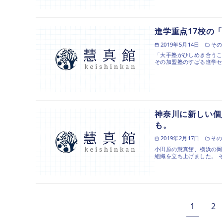
進学重点17校の
2019年5月14日
そ
「大手塾がひしめき合うこ
その加盟塾のすばる進学セ
神奈川に新しい個人
も。
2019年2月17日
そ
小田原の慧真館、横浜の岡
組織を立ち上げました。 その名
1
2