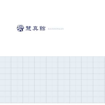
コ
ン
テ
ン
ツ
へ
移
動