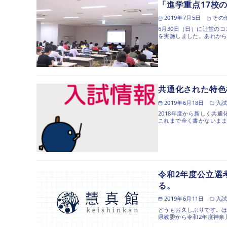
「進学重点17校
2019年7月5日
その
6月30日（日）に辻堂のコ
を実施しました。あれから
共通化された特色
2019年6月18日
入
2018年度から新しく共
これまで全く書かないまま
令和2年度公立選
る。
2019年6月11日
入
どうもお久しぶりです。ほ
県教委から令和2年度神奈