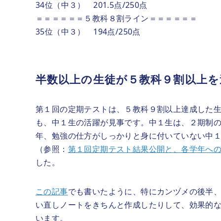
34位（中３） 201.5点/250点
＝＝＝＝＝＝５教科８割ライン＝＝＝＝＝＝
35位（中３） 194点/250点
半数以上の生徒が５教科９割以上を
第１回の定期テストは、５教科９割以上達成した生
も、中１生の活躍が見事です。中１生は、２期制の
年、勉強の仕方がしっかりと身に付いていない中
（参照：
第１回定期テスト結果公開と、各学年へのお
した。
この記事
でも書いたように、特にカンヅメの後半、
い直しノートをきちんと作成したりして、効果的
います。