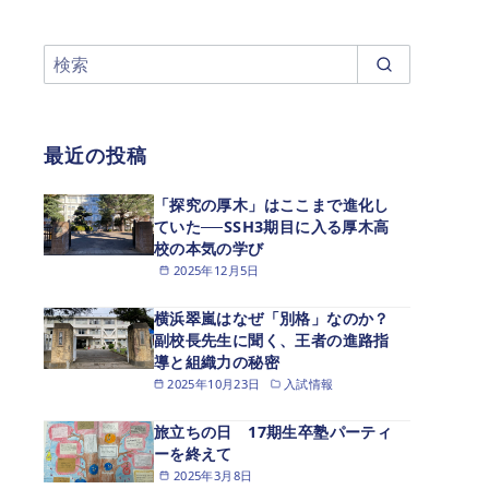
最近の投稿
「探究の厚木」はここまで進化し
ていた──SSH3期目に入る厚木高
校の本気の学び
2025年12月5日
横浜翠嵐はなぜ「別格」なのか？
副校長先生に聞く、王者の進路指
導と組織力の秘密
2025年10月23日
入試情報
旅立ちの日 17期生卒塾パーティ
ーを終えて
2025年3月8日