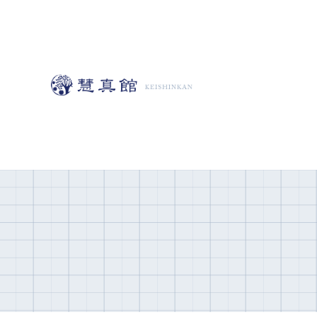
コ
ン
テ
ン
ツ
へ
移
動