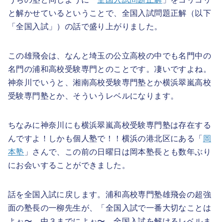
と解かせているということで、全国入試問題正解（以下
「全国入試」）の話で盛り上がりました。
この雄飛会は、なんと埼玉の公立高校の中でも名門中の
名門の浦和高校受験専門とのことです。凄いですよね。
神奈川でいうと、湘南高校受験専門塾とか横浜翠嵐高校
受験専門塾とか、そういうレベルになります。
ちなみに神奈川にも横浜翠嵐高校受験専門塾は存在する
んですよ！しかも個人塾で！！横浜の港北区にある「
岡
本塾
」さんで、この前の日曜日は岡本塾長とも数年ぶり
にお会いすることができました。
話を全国入試に戻します。浦和高校専門塾雄飛会の
超強
面の塾長の
一柳先生が、「全国入試で一番大切なことは
よぉ〜、中３までによぉ〜、全国入試を解けるレベルま