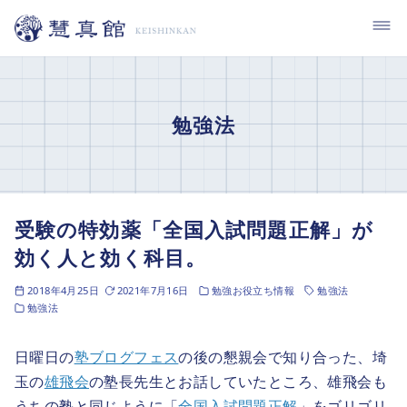
コ
ン
テ
ン
ツ
勉強法
へ
移
動
受験の特効薬「全国入試問題正解」が
効く人と効く科目。
2018年4月25日
2021年7月16日
勉強お役立ち情報
勉強法
勉強法
日曜日の
塾ブログフェス
の後の懇親会で知り合った、埼
玉の
雄飛会
の塾長先生とお話していたところ、雄飛会も
うちの塾と同じように「
全国入試問題正解
」をゴリゴリ