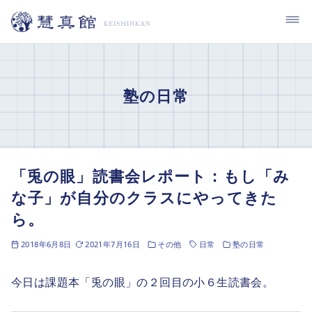
コ
ン
テ
ン
ツ
塾の日常
へ
移
動
「兎の眼」読書会レポート：もし「み
な子」が自分のクラスにやってきた
ら。
2018年6月8日
2021年7月16日
その他
日常
塾の日常
今日は課題本「兎の眼」の２回目の小６生読書会。