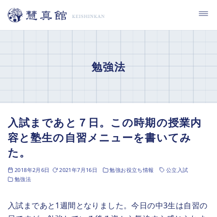
コ
ン
テ
ン
ツ
勉強法
へ
移
動
入試まであと７日。この時期の授業内
容と塾生の自習メニューを書いてみ
た。
2018年2月6日
2021年7月16日
勉強お役立ち情報
公立入試
勉強法
入試まであと1週間となりました。今日の中3生は自習の