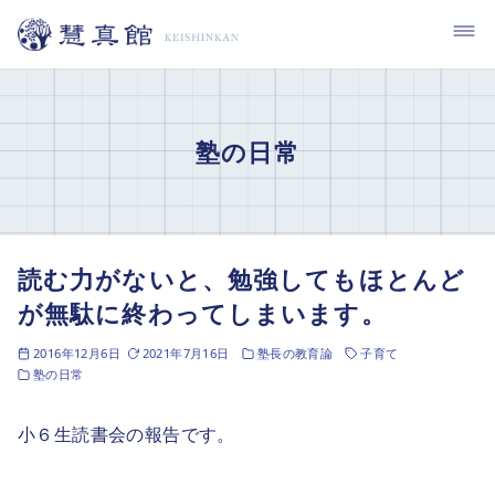
コ
ン
テ
ン
ツ
塾の日常
へ
移
動
読む力がないと、勉強してもほとんど
が無駄に終わってしまいます。
2016年12月6日
2021年7月16日
塾長の教育論
子育て
塾の日常
小６生読書会の報告です。