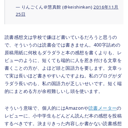
— りんごくん＠慧真館 (@keishinkan)
2016年11月
25日
読書感想文は学校で嫌ほど書いているだろうと思うの
で、そういうのは読書会では書きません。400字詰めの
原稿用紙に何枚もダラダラと本の感想を書くよりも、レ
ビューのように、短くても端的に人を惹き付ける文章を
書くことの方が、よほど頭と国語力を要します。文章っ
て実は長いほど書きやすいんですよね。私のブログがダ
ラダラ長いのも、私の国語力が乏しいせいです。短く端
的にまとめる方が余程難しいし頭を使います。
そういう意味で、個人的にはAmazonや
読書メーター
の
レビューに、小中学生もどんどん読んだ本の感想を投稿
するべきです。決まりきった内容しか書かない読書感想