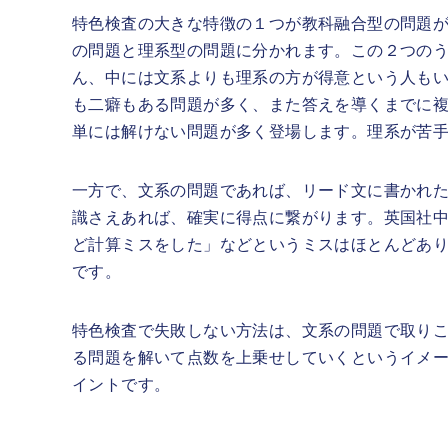
特色検査の大きな特徴の１つが教科融合型の問題
の問題と理系型の問題に分かれます。この２つの
ん、中には文系よりも理系の方が得意という人も
も二癖もある問題が多く、また答えを導くまでに
単には解けない問題が多く登場します。理系が苦
一方で、文系の問題であれば、リード文に書かれ
識さえあれば、確実に得点に繋がります。英国社
ど計算ミスをした」などというミスはほとんどあ
です。
特色検査で失敗しない方法は、文系の問題で取り
る問題を解いて点数を上乗せしていくというイメ
イントです。