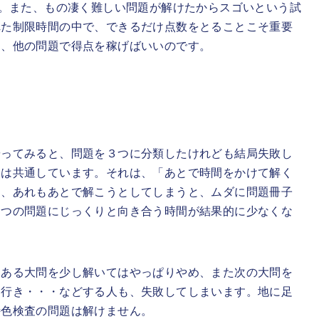
ん。また、もの凄く難しい問題が解けたからスゴいという試
れた制限時間の中で、できるだけ点数をとることこそ重要
て、他の問題で得点を稼げばいいのです。
やってみると、問題を３つに分類したけれども結局失敗し
因は共通しています。それは、「あとで時間をかけて解く
う、あれもあとで解こうとしてしまうと、ムダに問題冊子
１つの問題にじっくりと向き合う時間が結果的に少なくな
、ある大問を少し解いてはやっぱりやめ、また次の大問を
に行き・・・などする人も、失敗してしまいます。地に足
特色検査の問題は解けません。