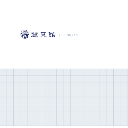
コ
ン
テ
ン
ツ
へ
移
動