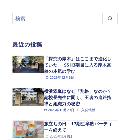
最近の投稿
「探究の厚木」はここまで進化し
ていた──SSH3期目に入る厚木高
校の本気の学び
2025年12月5日
横浜翠嵐はなぜ「別格」なのか？
副校長先生に聞く、王者の進路指
導と組織力の秘密
2025年10月23日
入試情報
旅立ちの日 17期生卒塾パーティ
ーを終えて
2025年3月8日