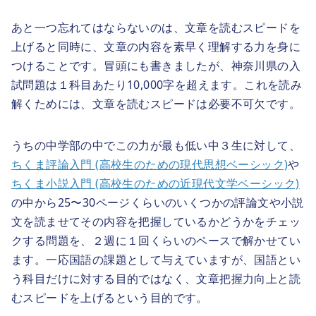
あと一つ忘れてはならないのは、文章を読むスピードを
上げると同時に、文章の内容を素早く理解する力を身に
つけることです。冒頭にも書きましたが、神奈川県の入
試問題は１科目あたり10,000字を超えます。これを読み
解くためには、文章を読むスピードは必要不可欠です。
うちの中学部の中でこの力が最も低い中３生に対して、
ちくま評論入門 (高校生のための現代思想ベーシック)
や
ちくま小説入門 (高校生のための近現代文学ベーシック)
の中から25〜30ページくらいのいくつかの評論文や小説
文を読ませてその内容を把握しているかどうかをチェッ
クする問題を、２週に１回くらいのペースで解かせてい
ます。一応国語の課題として与えていますが、国語とい
う科目だけに対する目的ではなく、文章把握力向上と読
むスピードを上げるという目的です。