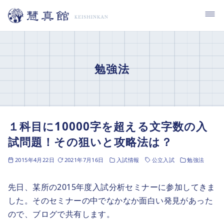
コ
ン
テ
ン
ツ
勉強法
へ
移
動
１科目に10000字を超える文字数の入
試問題！その狙いと攻略法は？
2015年4月22日
2021年7月16日
入試情報
公立入試
勉強法
先日、某所の2015年度入試分析セミナーに参加してきま
した。そのセミナーの中でなかなか面白い発見があった
ので、ブログで共有します。