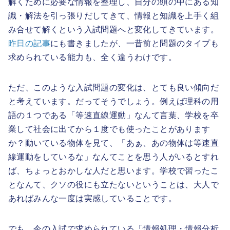
解くために必要な情報を整理し、自分の頭の中にある知
識・解法を引っ張りだしてきて、情報と知識を上手く組
み合せて解くという入試問題へと変化してきています。
昨日の記事
にも書きましたが、一昔前と問題のタイプも
求められている能力も、全く違うわけです。
ただ、このような入試問題の変化は、とても良い傾向だ
と考えています。だってそうでしょう。例えば理科の用
語の１つである「等速直線運動」なんて言葉、学校を卒
業して社会に出てから１度でも使ったことがあります
か？動いている物体を見て、「あぁ、あの物体は等速直
線運動をしているな」なんてことを思う人がいるとすれ
ば、ちょっとおかしな人だと思います。学校で習ったこ
となんて、クソの役にも立たないということは、大人で
あればみんな一度は実感していることです。
でも、今の入試で求められている「情報処理・情報分析