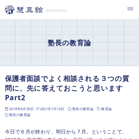
コ
ン
テ
ン
ツ
塾長の教育論
へ
移
動
保護者面談でよく相談される３つの質
問に、先に答えておこうと思います
Part2
2018年6月30日
2021年7月16日
塾長の教育論
教育論
塾長の教育論
今日で６月が終わり、明日から７月。ということで、