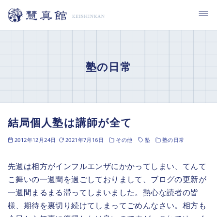
コ
ン
テ
ン
ツ
塾の日常
へ
移
動
結局個人塾は講師が全て
2012年12月24日
2021年7月16日
その他
塾
塾の日常
先週は相方がインフルエンザにかかってしまい、てんて
こ舞いの一週間を過ごしておりまして、ブログの更新が
一週間まるまる滞ってしまいました。熱心な読者の皆
様、期待を裏切り続けてしまってごめんなさい。相方も