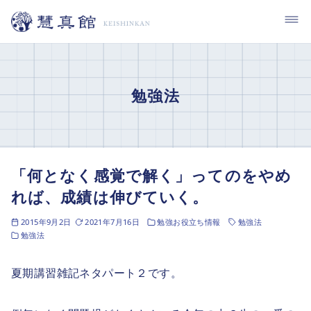
コ
ン
テ
ン
ツ
勉強法
へ
移
動
「何となく感覚で解く」ってのをやめ
れば、成績は伸びていく。
2015年9月2日
2021年7月16日
勉強お役立ち情報
勉強法
勉強法
夏期講習雑記ネタパート２です。