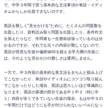
で、中学３年間で習う基本的な文法事項や単語・イディ
オムからしか出題できないのです。
英語を難しく“見せかける”ために、たくさんの問題数を
出題したり、資料読み取り問題を出題したり、条件作文
を加えたりなど、作問者も一生懸命頑張っているのは分
かるのですが、それでも元々の内容が難しくないので、
英語が得意な生徒や偏差値65を超える学力層の生徒に
は、そのような見せかけの難しさは通用しません。
一方で、中３内容の基本的な英文法をきちんと積み上げ
てこなかったり、単語やイディオムにコツコツ取り組ん
でこなかったりした場合、英語は恐ろしいほど壊滅的に
なります。英語の基礎の部分である中１中２（特に中
１）内容が全くできていない生徒の場合、もはや中３の
一年間だけではどうにも手が付けられないレベルになっ