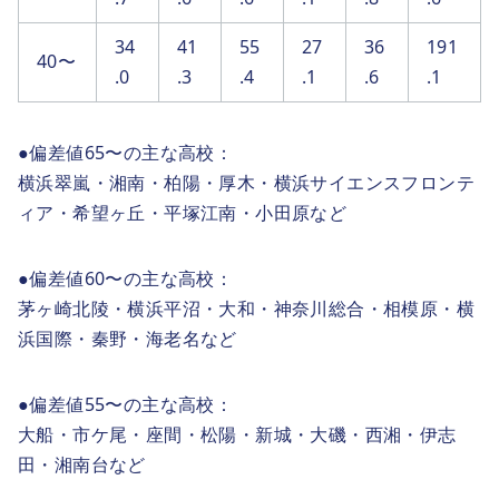
34
41
55
27
36
191
40〜
.0
.3
.4
.1
.6
.1
●偏差値65〜の主な高校：
横浜翠嵐・湘南・柏陽・厚木・横浜サイエンスフロンテ
ィア・希望ヶ丘・平塚江南・小田原など
●偏差値60〜の主な高校：
茅ヶ崎北陵・横浜平沼・大和・神奈川総合・相模原・横
浜国際・秦野・海老名など
●偏差値55〜の主な高校：
大船・市ケ尾・座間・松陽・新城・大磯・西湘・伊志
田・湘南台など