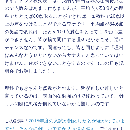
ます。トップ校受験生は、英語や国語はみんな高得点な
ので点数差はあまり付きませんが、平均点が58.9点の理
科でたとえば80点取ることができれば、１教科で20点以
上の差をつけることができるワケです。平均点が84.6点
の英語であれば、たとえ100点満点をとっても20点も差
がつきません。皆が捨て問にする理科だからこそ、逆に
チャンスなのです。間違っても、皆と同じように「理科
はみんなどうせとれないから大丈夫」と思っていてはい
けません。皆ができないことをするのです（この辺も説
明会でお話しました）。
理科でもきちんと点数がとれます。皆が難しい難しいと
言っているのは、表面的な勉強だけで終わっていて、難
しい問題に思考が慣れていないから難しいのです。
この記事「
2015年度の入試が難化したとか騒がれていま
すが、そんなに難しいですか？＜理科編＞
」でも触れま