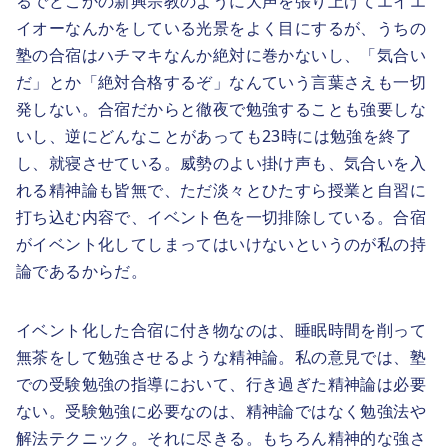
るでどこかの新興宗教のように大声を張り上げてエイエ
イオーなんかをしている光景をよく目にするが、うちの
塾の合宿はハチマキなんか絶対に巻かないし、「気合い
だ」とか「絶対合格するぞ」なんていう言葉さえも一切
発しない。合宿だからと徹夜で勉強することも強要しな
いし、逆にどんなことがあっても23時には勉強を終了
し、就寝させている。威勢のよい掛け声も、気合いを入
れる精神論も皆無で、ただ淡々とひたすら授業と自習に
打ち込む内容で、イベント色を一切排除している。合宿
がイベント化してしまってはいけないというのが私の持
論であるからだ。
イベント化した合宿に付き物なのは、睡眠時間を削って
無茶をして勉強させるような精神論。私の意見では、塾
での受験勉強の指導において、行き過ぎた精神論は必要
ない。受験勉強に必要なのは、精神論ではなく勉強法や
解法テクニック。それに尽きる。もちろん精神的な強さ