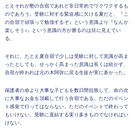
とえそれが塾の合宿であれど非日常的でワクワクするも
のであろう。受験に対する緊迫感に欠ける夏だと、『こ
の合宿で頑張って勉強するぞ』という意識より『なんか
楽しそう♪』という意識の方が勝るのは目に見えてい
る。
それに、たとえ夏合宿で少しは受験に対して意識が高ま
ったとしても、せっかく高まった意識は長くは続かず、
合宿が終われば元の木阿弥に戻る生徒が実に多かった。
保護者の命より大事な子どもを数日間拉致して、命の次
に大事なお金を頂戴して行う合宿である。ただのイベン
ト感覚で行ってはならない。ただのイベントで終わって
もいけない。受験に直結する実り多きものでなければい
けない。