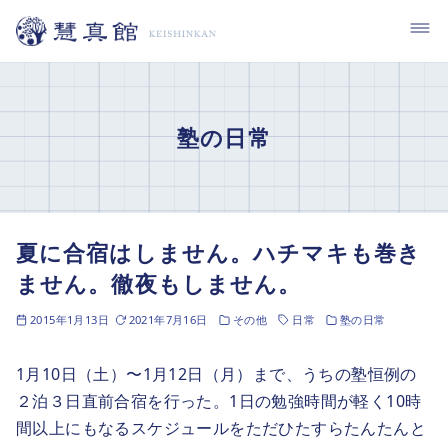
コ
ン
テ
ン
ツ
塾の日常
へ
移
動
夏に合宿はしません。ハチマキも巻き
ません。徹夜もしません。
2015年1月13日
2021年7月16日
その他
日常
塾の日常
1月10日（土）〜1月12日（月）まで、うちの塾恒例の
２泊３日直前合宿を行った。1日の勉強時間が軽く10時
間以上にもなるスケジュールをただひたすらたんたんと