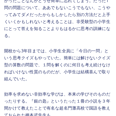
かったことなんかどうせ簡単に忘れてしまう。たった1
問の問題について、ああでもないこうでもない、こうや
ってみてダメだったからもしかしたら別の方法だと上手
くいくかもしれないと考えることは、非受験型の小学生
にとって答えを知ることよりもはるかに思考の訓練にな
る。
開校から3年目までは、小学生全員に「今日の一問」と
いう思考クイズもやっていた。簡単には解けないクイズ
型の算数の問題で、１問を解くのに何日も考え続けなけ
ればいけない性質のものだが、小学生は結構喜んで取り
組んでいた。
効率を求めない非効率な学びは、本来の学びそのものだ
ったりする。『銀の匙』というたった１冊の小説を３年
間かけて教えたことで有名な超名門灘高校で国語を教え
ておられた橋本武先生も、