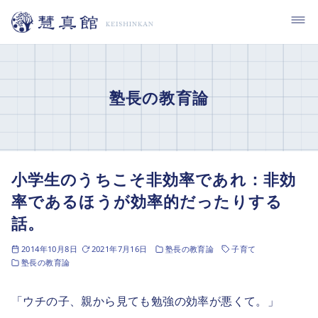
コ
ン
テ
ン
ツ
塾長の教育論
へ
移
動
小学生のうちこそ非効率であれ：非効
率であるほうが効率的だったりする
話。
2014年10月8日
2021年7月16日
塾長の教育論
子育て
塾長の教育論
「ウチの子、親から見ても勉強の効率が悪くて。」