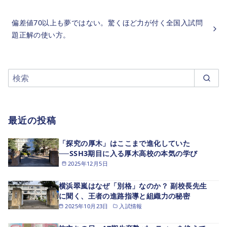
偏差値70以上も夢ではない。驚くほど力が付く全国入試問
題正解の使い方。
最近の投稿
「探究の厚木」はここまで進化していた
──SSH3期目に入る厚木高校の本気の学び
2025年12月5日
横浜翠嵐はなぜ「別格」なのか？ 副校長先生
に聞く、王者の進路指導と組織力の秘密
2025年10月23日
入試情報