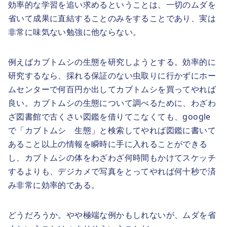
効率的な学習を追い求めるということは、一切のムダを
省いて成果に直結することのみをすることであり、実は
非常に味気ない勉強に他ならない。
例えばカブトムシの生態を研究しようとする。効率的に
研究するなら、採れる保証のない虫取りに行かずにホー
ムセンターで何百円か出してカブトムシを買ってやれば
良い。カブトムシの生態について調べるために、わざわ
ざ図書館で古くさい図鑑を借りてこなくても、google
で「カブトムシ 生態」と検索してやれば図鑑に書いて
あること以上の情報を瞬時に手に入れることができる
し、カブトムシの体をわざわざ何時間もかけてスケッチ
するよりも、デジカメで写真をとってやれば何十秒で済
み非常に効率的である。
どうだろうか。やや極端な例かもしれないが、ムダを省