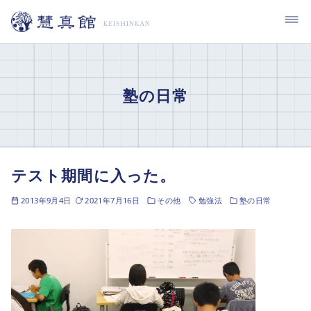
コ
ン
テ
ン
ツ
塾の日常
へ
移
動
テスト期間に入った。
2013年9月4日
2021年7月16日
その他
勉強法
塾の日常