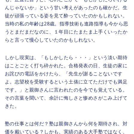
んじゃないか」という甘い考えがあったのも確かだ。生
徒が頑張っている姿を見て酔っていたのかもしれない。
当時の私の年齢は28歳。指導技術も進路指導も今から思
うとまだまだなのに、１年目にたまたま上手くいったか
らと言って慢心していたのかもしれない。
しかし現実は、「もしかしたら・・・」という淡い期待
はことごとく打ち砕かれた。合格発表の日、生徒の家に
お詫びの電話をかけたら、「先生が謝ることないです
よ。志望校を受験するという土俵に立てただけでも満足
です。」と親御さんに言われたのを今でも覚えている。
その言葉を聞いて、余計に悔しさと惨めさがこみ上げて
きた。
塾の仕事とは何だ？塾は親御さんから何を期待され、対
価を戴いている？しかも、実績のある大手塾ではなく、