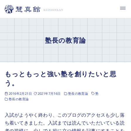
コ
ン
テ
ン
ツ
塾長の教育論
へ
移
動
もっともっと強い塾を創りたいと思
う。
2016年2月21日
2021年7月16日
塾長の教育論
塾
塾長の教育論
入試がようやく終わり、このブログのアクセスも少し落
ち着いてきました。入試までは読んでいただいている読
者の皆様に、少しでも役に立つ情報を記事にすることを