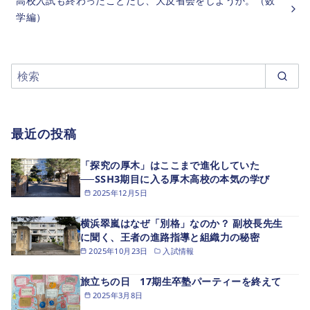
高校入試も終わったことだし、大反省会をしようか。（数
学編）
最近の投稿
「探究の厚木」はここまで進化していた
──SSH3期目に入る厚木高校の本気の学び
2025年12月5日
横浜翠嵐はなぜ「別格」なのか？ 副校長先生
に聞く、王者の進路指導と組織力の秘密
2025年10月23日
入試情報
旅立ちの日 17期生卒塾パーティーを終えて
2025年3月8日