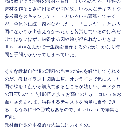
私は塾で使う理科の教材を自作しているのだが、理科の
教材を作るときに困るのが図や絵。いろんなテキストや
参考書をスキャンして・・・といろいろ頑張ってみる
が、全体的に統一感がなかったり、「コレだ！」という
図になかなか出会えなかったりと苦労しているのは私だ
けではないはず。納得する図や絵が得られないときは、
illustratorなんかで一生懸命自作するのだが、かなり時
間と手間がかかってしまっていた。
そんな教材自作派の理科の先生の悩みを解消してくれる
のが、教材イラスト図版工房。オンラインで気に入った
図や絵を１点から購入できるところが嬉しい。モノクロ
のTIF形式で１点180円と少々お高いのだが、コレ（＆お
金）さえあれば、納得するテキストを簡単に自作でき
る。ちなみにEPS形式もあるので、illustratorで編集も
可能。
教材自作派の本格的な先生にはおすすめ。