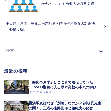
わせたいおすすめ個人経営塾７選
小田原・厚木・平塚江南志願者へ贈る特色検査の対策法
「心構え編」
最近の投稿
「探究の厚木」はここまで進化していた
──SSH3期目に入る厚木高校の本気の学び
2025年12月5日
横浜翠嵐はなぜ「別格」なのか？ 副校長先生
に聞く、王者の進路指導と組織力の秘密