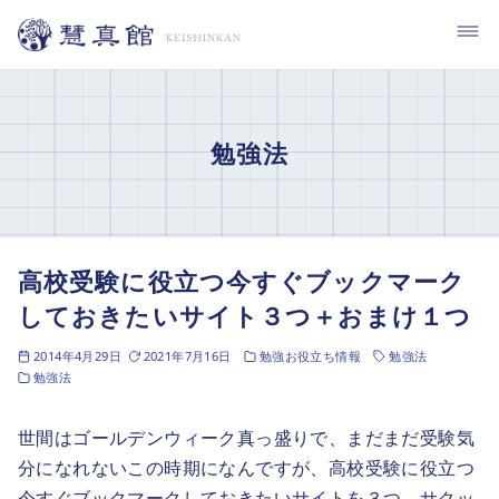
コ
ン
テ
ン
ツ
勉強法
へ
移
動
高校受験に役立つ今すぐブックマーク
しておきたいサイト３つ＋おまけ１つ
2014年4月29日
2021年7月16日
勉強お役立ち情報
勉強法
勉強法
世間はゴールデンウィーク真っ盛りで、まだまだ受験気
分になれないこの時期になんですが、高校受験に役立つ
今すぐブックマークしておきたいサイトを３つ、サクッ