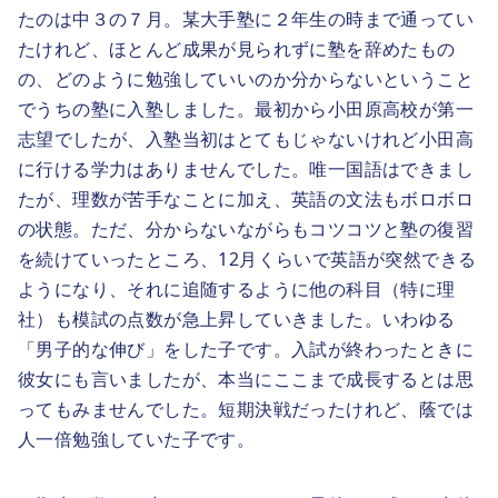
たのは中３の７月。某大手塾に２年生の時まで通ってい
たけれど、ほとんど成果が見られずに塾を辞めたもの
の、どのように勉強していいのか分からないということ
でうちの塾に入塾しました。最初から小田原高校が第一
志望でしたが、入塾当初はとてもじゃないけれど小田高
に行ける学力はありませんでした。唯一国語はできまし
たが、理数が苦手なことに加え、英語の文法もボロボロ
の状態。ただ、分からないながらもコツコツと塾の復習
を続けていったところ、12月くらいで英語が突然できる
ようになり、それに追随するように他の科目（特に理
社）も模試の点数が急上昇していきました。いわゆる
「男子的な伸び」をした子です。入試が終わったときに
彼女にも言いましたが、本当にここまで成長するとは思
ってもみませんでした。短期決戦だったけれど、蔭では
人一倍勉強していた子です。