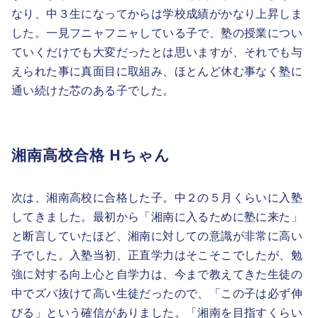
なり、中３生になってからは学校成績がかなり上昇しま
した。一見フニャフニャしている子で、塾の授業につい
ていくだけでも大変だったとは思いますが、それでも与
えられた事に真面目に取組み、ほとんど休む事なく塾に
通い続けた芯のある子でした。
湘南高校合格 Hちゃん
次は、湘南高校に合格した子。中２の５月くらいに入塾
してきました。最初から「湘南に入るために塾に来た」
と断言していたほど、湘南に対しての意識が非常に高い
子でした。入塾当初、正直学力はそこそこでしたが、勉
強に対する向上心と自学力は、今まで教えてきた生徒の
中でズバ抜けて高い生徒だったので、「この子は必ず伸
びる」という確信がありました。「湘南を目指すくらい