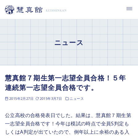
コ
ン
テ
ン
ツ
ニュース
へ
移
動
慧真館７期生第一志望全員合格！５年
連続第一志望全員合格です。
2015年2月27日
2015年3月7日
ニュース
公立高校の合格発表日でした。結果は、慧真館７期生第
一志望全員合格です！今年は模試の時点で全員S判定も
しくはA判定が出ていたので、例年以上に余裕のある入