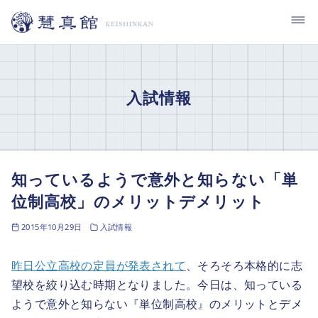
コ
ン
テ
ン
ツ
入試情報
へ
移
動
知っているようで意外と知らない「単
位制高校」のメリットデメリット
2015年10月29日
入試情報
昨日公立高校の定員が発表されて
、そろそろ本格的に志
望校を絞り込む時期となりました。今日は、知っている
ようで意外と知らない『単位制高校』のメリットとデメ