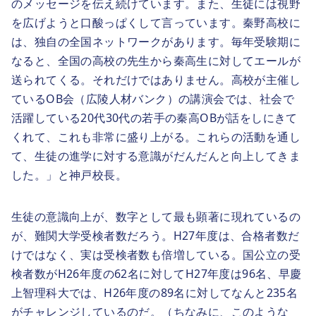
のメッセージを伝え続けています。また、生徒には視野
を広げようと口酸っぱくして言っています。秦野高校に
は、独自の全国ネットワークがあります。毎年受験期に
なると、全国の高校の先生から秦高生に対してエールが
送られてくる。それだけではありません。高校が主催し
ているOB会（広陵人材バンク）の講演会では、社会で
活躍している20代30代の若手の秦高OBが話をしにきて
くれて、これも非常に盛り上がる。これらの活動を通し
て、生徒の進学に対する意識がだんだんと向上してきま
した。」と神戸校長。
生徒の意識向上が、数字として最も顕著に現れているの
が、難関大学受検者数だろう。H27年度は、合格者数だ
けではなく、実は受検者数も倍増している。国公立の受
検者数がH26年度の62名に対してH27年度は96名、早慶
上智理科大では、H26年度の89名に対してなんと235名
がチャレンジしているのだ。（ちなみに、このような