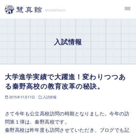
コ
ン
テ
ン
ツ
入試情報
へ
移
動
大学進学実績で大躍進！変わりつつあ
る秦野高校の教育改革の秘訣。
2015年11月11日
入試情報
さて今年も公立高校訪問の時期となりました。今年の訪
問第１弾は、秦野高校です。
秦野高校は昨年度も訪問させていただき、ブログでも記