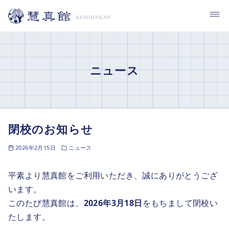
コ
ン
テ
ン
ツ
ニュース
へ
移
動
閉校のお知らせ
2026年2月15日
ニュース
平素より慧真館をご利用いただき、誠にありがとうござ
います。
このたび慧真館は、
2026年3月18日
をもちまして閉校い
たします。