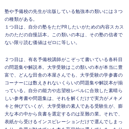
塾や予備校の先生が出版している勉強本の類いには３つ
の種類がある。
１つ目は、自分の塾をただPRしたいがための内容スカス
カのただの自慢話本。この類いの本は、その塾の信者で
ない限り読む価値はゼロに等しい。
２つ目は、有名予備校講師がこぞって書いている各科目
の問題集や解説本。大学受験はこの類いの本が本当に豊
富で、どんな田舎の本屋さんでも、大学受験の学参書の
コーナーには数えきれないくらいの問題集や解説本が揃
っている。自分の能力や志望校レベルに合致した素晴ら
しい参考書や問題集は、それを解くだけで実力がメキメ
キと伸びていくが、大学受験の素人である受験生が、膨
大な本の中から良書を選定するのは至難の業。それで、
表紙から受けるインスピレーションだけで選んでしまっ