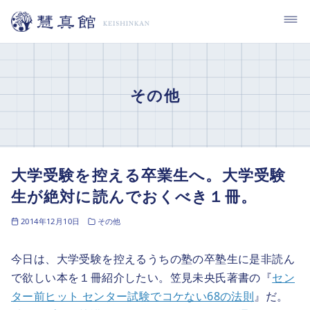
コ
ン
テ
ン
ツ
その他
へ
移
動
大学受験を控える卒業生へ。大学受験
生が絶対に読んでおくべき１冊。
2014年12月10日
その他
今日は、大学受験を控えるうちの塾の卒塾生に是非読ん
で欲しい本を１冊紹介したい。笠見未央氏著書の『
セン
ター前ヒット センター試験でコケない68の法則
』だ。