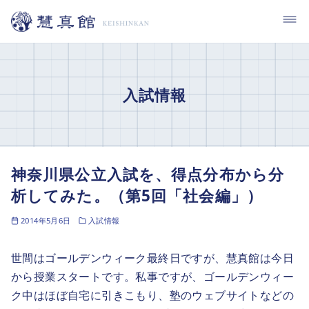
コ
ン
テ
ン
ツ
入試情報
へ
移
動
神奈川県公立入試を、得点分布から分
析してみた。（第5回「社会編」）
2014年5月6日
入試情報
世間はゴールデンウィーク最終日ですが、慧真館は今日
から授業スタートです。私事ですが、ゴールデンウィー
ク中はほぼ自宅に引きこもり、塾のウェブサイトなどの