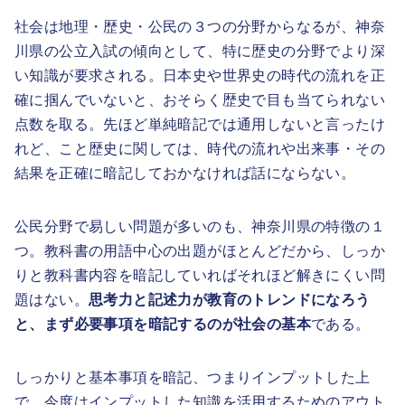
社会は地理・歴史・公民の３つの分野からなるが、神奈
川県の公立入試の傾向として、特に歴史の分野でより深
い知識が要求される。日本史や世界史の時代の流れを正
確に掴んでいないと、おそらく歴史で目も当てられない
点数を取る。先ほど単純暗記では通用しないと言ったけ
れど、こと歴史に関しては、時代の流れや出来事・その
結果を正確に暗記しておかなければ話にならない。
公民分野で易しい問題が多いのも、神奈川県の特徴の１
つ。教科書の用語中心の出題がほとんどだから、しっか
りと教科書内容を暗記していればそれほど解きにくい問
題はない。
思考力と記述力が教育のトレンドになろう
と、まず必要事項を暗記するのが社会の基本
である。
しっかりと基本事項を暗記、つまりインプットした上
で、今度はインプットした知識を活用するためのアウト